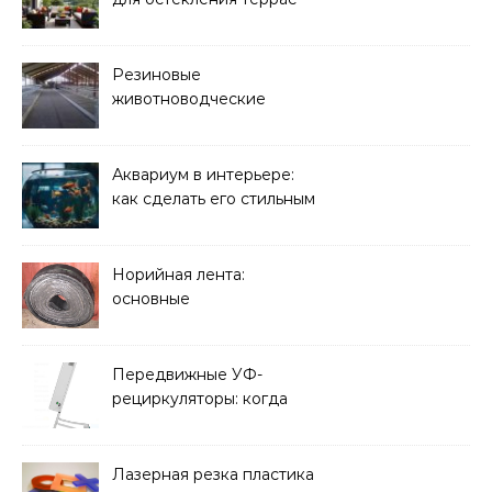
Резиновые
животноводческие
плиты: зачем они нужны
и какие задачи помогают
решать
Аквариум в интерьере:
как сделать его стильным
элементом дизайна
Норийная лента:
основные
характеристики,
требования к прочности
и советы по выбору
Передвижные УФ-
рециркуляторы: когда
мобильность важнее
стационарной установки
Лазерная резка пластика