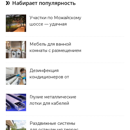
Набирает популярность
Участки по Можайскому
шоссе — удачная
покупка для проживания
Мебель для ванной
комнаты с размещением
над стиральной машиной
Дезинфекция
кондиционеров от
бактерий и плесени
Глухие металлические
лотки для кабелей
Раздвижные системы
для остекления террас