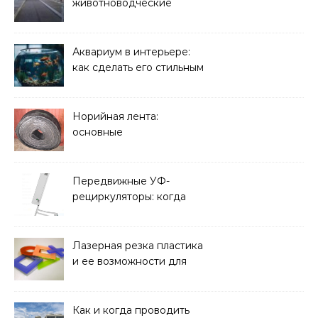
животноводческие
плиты: зачем они нужны
и какие задачи помогают
решать
Аквариум в интерьере:
как сделать его стильным
элементом дизайна
Норийная лента:
основные
характеристики,
требования к прочности
и советы по выбору
Передвижные УФ-
рециркуляторы: когда
мобильность важнее
стационарной установки
Лазерная резка пластика
и ее возможности для
оформления интерьера
Как и когда проводить