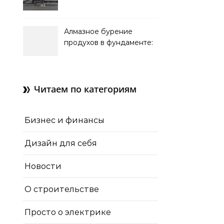
обслуживание систем
кондиционирования
Алмазное бурение
продухов в фундаменте:
зачем нужны отдушины и
как их делают в готовом
доме
Читаем по категориям
Бизнес и финансы
Дизайн для себя
Новости
О строительстве
Просто о электрике