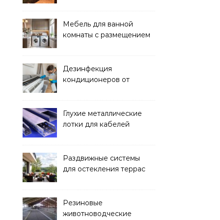
покупка для проживания
Мебель для ванной
комнаты с размещением
над стиральной машиной
Дезинфекция
кондиционеров от
бактерий и плесени
Глухие металлические
лотки для кабелей
Раздвижные системы
для остекления террас
Резиновые
животноводческие