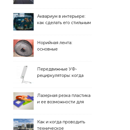
плиты: зачем они нужны
и какие задачи помогают
решать
Аквариум в интерьере:
как сделать его стильным
элементом дизайна
Норийная лента:
основные
характеристики,
требования к прочности
и советы по выбору
Передвижные УФ-
рециркуляторы: когда
мобильность важнее
стационарной установки
Лазерная резка пластика
и ее возможности для
оформления интерьера
Как и когда проводить
техническое