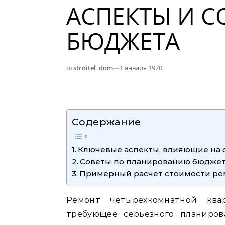
АСПЕКТЫ И 
БЮДЖЕТА
от
stroitel_dom
—
1 января 1970
Содержание
Ключевые аспекты, влияющие на 
Советы по планированию бюдже
Примерный расчет стоимости ре
Ремонт четырехкомнатной ква
требующее серьезного планиро