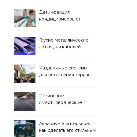
Дезинфекция
кондиционеров от
бактерий и плесени
Глухие металлические
лотки для кабелей
Раздвижные системы
для остекления террас
Резиновые
животноводческие
плиты: зачем они нужны
и какие задачи помогают
решать
Аквариум в интерьере:
как сделать его стильным