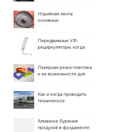
элементом дизайна
Норийная лента:
основные
характеристики,
требования к прочности
и советы по выбору
Передвижные УФ-
рециркуляторы: когда
мобильность важнее
стационарной установки
Лазерная резка пластика
и ее возможности для
оформления интерьера
Как и когда проводить
техническое
обслуживание систем
кондиционирования
Алмазное бурение
продухов в фундаменте: