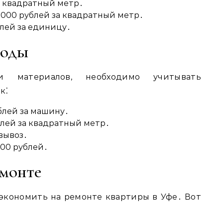
а квадратный метр․
3000 рублей за квадратный метр․
блей за единицу․
ходы
 материалов, необходимо учитывать
к⁚
блей за машину․
блей за квадратный метр․
 вывоз․
000 рублей․
емонте
экономить на ремонте квартиры в Уфе․ Вот