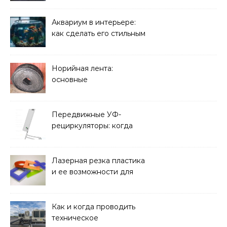
и какие задачи помогают
решать
Аквариум в интерьере:
как сделать его стильным
элементом дизайна
Норийная лента:
основные
характеристики,
требования к прочности
и советы по выбору
Передвижные УФ-
рециркуляторы: когда
мобильность важнее
стационарной установки
Лазерная резка пластика
и ее возможности для
оформления интерьера
Как и когда проводить
техническое