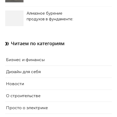
обслуживание систем
кондиционирования
Алмазное бурение
продухов в фундаменте:
зачем нужны отдушины и
как их делают в готовом
доме
Читаем по категориям
Бизнес и финансы
Дизайн для себя
Новости
О строительстве
Просто о электрике