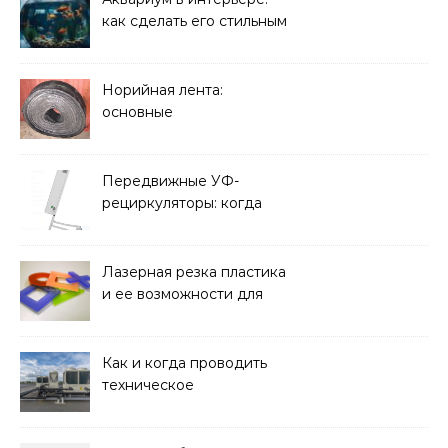
как сделать его стильным
элементом дизайна
Норийная лента:
основные
характеристики,
требования к прочности
и советы по выбору
Передвижные УФ-
рециркуляторы: когда
мобильность важнее
стационарной установки
Лазерная резка пластика
и ее возможности для
оформления интерьера
Как и когда проводить
техническое
обслуживание систем
кондиционирования