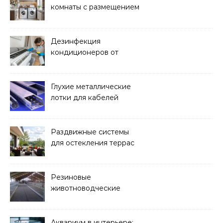
комнаты с размещением
над стиральной машиной
Дезинфекция
кондиционеров от
бактерий и плесени
Глухие металлические
лотки для кабелей
Раздвижные системы
для остекления террас
Резиновые
животноводческие
плиты: зачем они нужны
и какие задачи помогают
решать
Аквариум в интерьере: