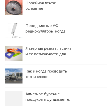
Норийная лента:
основные
характеристики,
требования к прочности
и советы по выбору
Передвижные УФ-
рециркуляторы: когда
мобильность важнее
стационарной установки
Лазерная резка пластика
и ее возможности для
оформления интерьера
Как и когда проводить
техническое
обслуживание систем
кондиционирования
Алмазное бурение
продухов в фундаменте:
зачем нужны отдушины и
как их делают в готовом