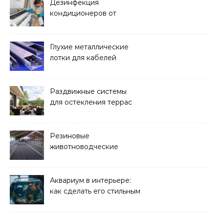
Дезинфекция
кондиционеров от
бактерий и плесени
Глухие металлические
лотки для кабелей
Раздвижные системы
для остекления террас
Резиновые
животноводческие
плиты: зачем они нужны
и какие задачи помогают
решать
Аквариум в интерьере:
как сделать его стильным
элементом дизайна