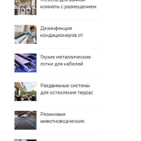
комнаты с размещением
над стиральной машиной
Дезинфекция
кондиционеров от
бактерий и плесени
Глухие металлические
лотки для кабелей
Раздвижные системы
для остекления террас
Резиновые
животноводческие
плиты: зачем они нужны
и какие задачи помогают