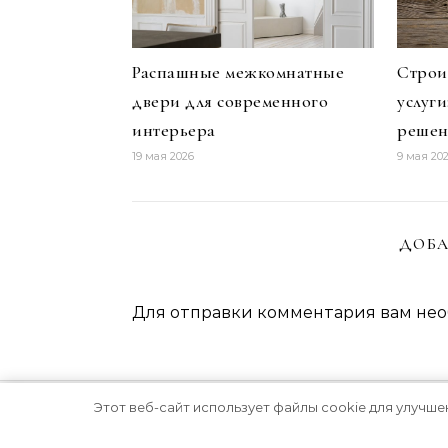
Распашные межкомнатные
Строи
двери для современного
услуг
интерьера
решен
19 мая 2026
9 мая 20
ДОБА
Для отправки комментария вам не
Этот веб-сайт использует файлы cookie для улучше
Тема Graceful от
Optima Themes