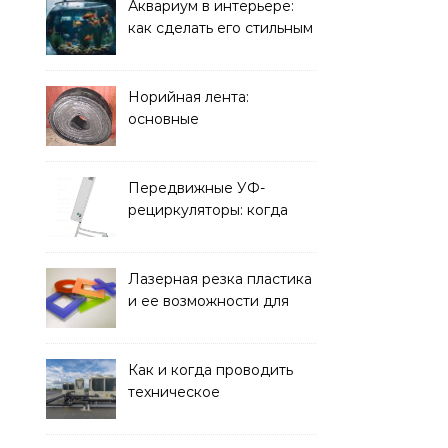
решать
Аквариум в интерьере:
как сделать его стильным
элементом дизайна
Норийная лента:
основные
характеристики,
требования к прочности
и советы по выбору
Передвижные УФ-
рециркуляторы: когда
мобильность важнее
стационарной установки
Лазерная резка пластика
и ее возможности для
оформления интерьера
Как и когда проводить
техническое
обслуживание систем
кондиционирования