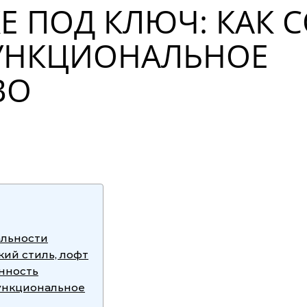
 ПОД КЛЮЧ: КАК 
УНКЦИОНАЛЬНОЕ
ВО
альности
ий стиль, лофт
нность
ункциональное