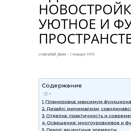
НОВОСТРОЙКЕ
УЮТНОЕ И Ф
ПРОСТРАНСТ
от
stroitel_dom
—
1 января 1970
Содержание
Планировка⁚ максимум функцион
Дизайн⁚ минимализм, скандинавск
Отделка⁚ практичность и совреме
Освещение⁚ многоуровневое и ф
Декор⁚ акцентные элементы