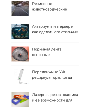
Резиновые
животноводческие
плиты: зачем они нужны
и какие задачи помогают
решать
Аквариум в интерьере:
как сделать его стильным
элементом дизайна
Норийная лента:
основные
характеристики,
требования к прочности
и советы по выбору
Передвижные УФ-
рециркуляторы: когда
мобильность важнее
стационарной установки
Лазерная резка пластика
и ее возможности для
оформления интерьера