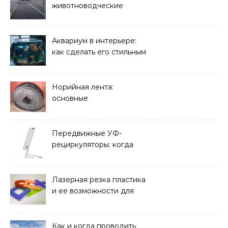
животноводческие
плиты: зачем они нужны
и какие задачи помогают
решать
Аквариум в интерьере:
как сделать его стильным
элементом дизайна
Норийная лента:
основные
характеристики,
требования к прочности
и советы по выбору
Передвижные УФ-
рециркуляторы: когда
мобильность важнее
стационарной установки
Лазерная резка пластика
и ее возможности для
оформления интерьера
Как и когда проводить