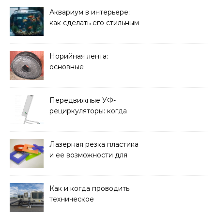
и какие задачи помогают
решать
Аквариум в интерьере:
как сделать его стильным
элементом дизайна
Норийная лента:
основные
характеристики,
требования к прочности
и советы по выбору
Передвижные УФ-
рециркуляторы: когда
мобильность важнее
стационарной установки
Лазерная резка пластика
и ее возможности для
оформления интерьера
Как и когда проводить
техническое
обслуживание систем