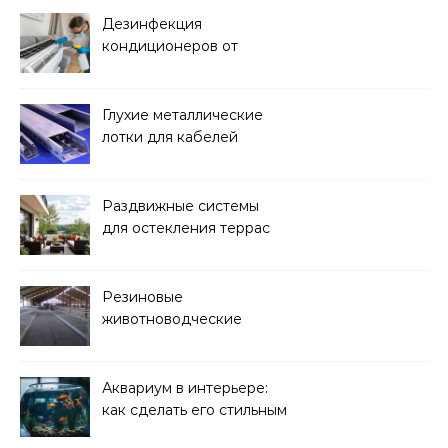
Дезинфекция
кондиционеров от
бактерий и плесени
Глухие металлические
лотки для кабелей
Раздвижные системы
для остекления террас
Резиновые
животноводческие
плиты: зачем они нужны
и какие задачи помогают
решать
Аквариум в интерьере:
как сделать его стильным
элементом дизайна