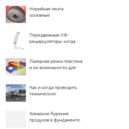
Норийная лента:
основные
характеристики,
требования к прочности
и советы по выбору
Передвижные УФ-
рециркуляторы: когда
мобильность важнее
стационарной установки
Лазерная резка пластика
и ее возможности для
оформления интерьера
Как и когда проводить
техническое
обслуживание систем
кондиционирования
Алмазное бурение
продухов в фундаменте:
зачем нужны отдушины и