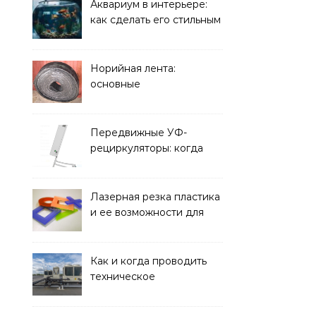
решать
Аквариум в интерьере:
как сделать его стильным
элементом дизайна
Норийная лента:
основные
характеристики,
требования к прочности
и советы по выбору
Передвижные УФ-
рециркуляторы: когда
мобильность важнее
стационарной установки
Лазерная резка пластика
и ее возможности для
оформления интерьера
Как и когда проводить
техническое
обслуживание систем
кондиционирования