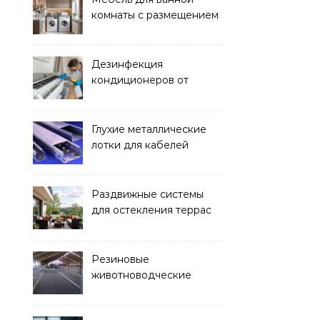
комнаты с размещением
над стиральной машиной
Дезинфекция
кондиционеров от
бактерий и плесени
Глухие металлические
лотки для кабелей
Раздвижные системы
для остекления террас
Резиновые
животноводческие
плиты: зачем они нужны
и какие задачи помогают