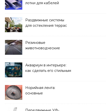
лотки для кабелей
Раздвижные системы
для остекления террас
Резиновые
животноводческие
плиты: зачем они нужны
и какие задачи помогают
решать
Аквариум в интерьере:
как сделать его стильным
элементом дизайна
Норийная лента:
основные
характеристики,
требования к прочности
и советы по выбору
Передвижные УФ-