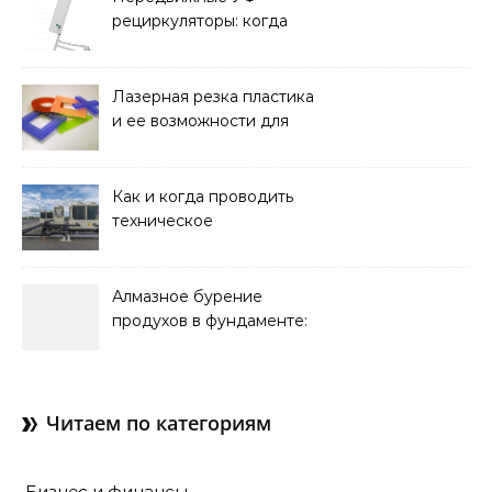
рециркуляторы: когда
мобильность важнее
стационарной установки
Лазерная резка пластика
и ее возможности для
оформления интерьера
Как и когда проводить
техническое
обслуживание систем
кондиционирования
Алмазное бурение
продухов в фундаменте:
зачем нужны отдушины и
как их делают в готовом
доме
Читаем по категориям
Бизнес и финансы