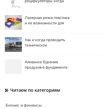
рециркуляторы: когда
мобильность важнее
стационарной установки
Лазерная резка пластика
и ее возможности для
оформления интерьера
Как и когда проводить
техническое
обслуживание систем
кондиционирования
Алмазное бурение
продухов в фундаменте:
зачем нужны отдушины и
как их делают в готовом
доме
Читаем по категориям
Бизнес и финансы