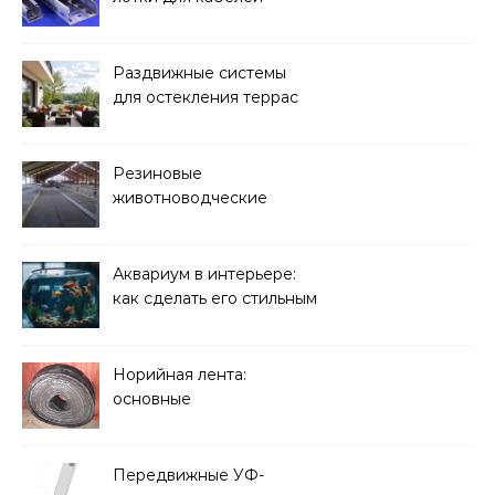
Раздвижные системы
для остекления террас
Резиновые
животноводческие
плиты: зачем они нужны
и какие задачи помогают
решать
Аквариум в интерьере:
как сделать его стильным
элементом дизайна
Норийная лента:
основные
характеристики,
требования к прочности
и советы по выбору
Передвижные УФ-