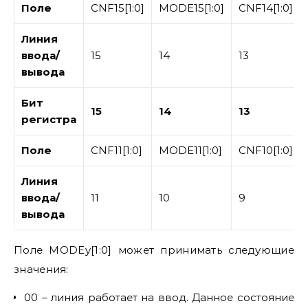
Поле
CNF15[1:0]
MODE15[1:0]
CNF14[1:0]
Линия
ввода/
15
14
13
вывода
Бит
15
14
13
регистра
Поле
CNF11[1:0]
MODE11[1:0]
CNF10[1:0]
Линия
ввода/
11
10
9
вывода
Поле MODEy[1:0] может принимать следующие
значения:
00 – линия работает на ввод. Данное состояние