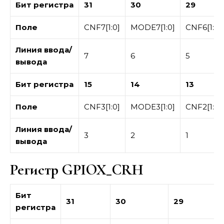
Бит
регистра
31
30
29
Поле
CNF7[1:0]
MODE7[1:0]
CNF6[1:0]
Линия ввода/
7
6
5
вывода
Бит регистра
15
14
13
Поле
CNF3[1:0]
MODE3[1:0]
CNF2[1:0]
Линия ввода/
3
2
1
вывода
Регистр GPIOX_CRH
Бит
31
30
29
регистра