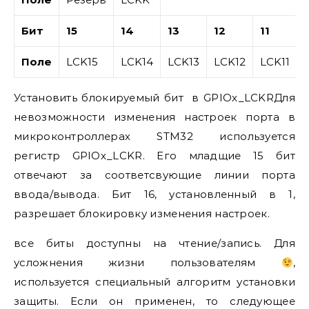
Бит
15
14
13
12
11
Поле
LCK15
LCK14
LCK13
LCK12
LCK11
Установить блокируемый бит в GPIOx_LCKRДля
невозможности изменения настроек порта в
микроконтроллерах STM32 используется
регистр GPIOx_LCKR. Его младщие 15 бит
отвечают за соответсвующие линии порта
ввода/вывода. Бит 16, установленный в 1,
разрешает блокировку изменения настроек.
все биты доступны на чтение/запись. Для
усложнения жизни пользователям
,
используется специальный алгоритм установки
защиты. Если он применен, то следующее