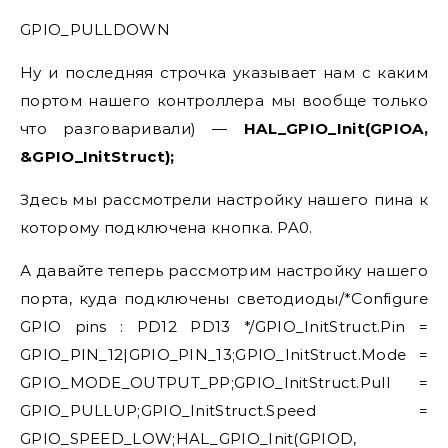
GPIO_PULLDOWN
Ну и последняя строчка указывает нам с каким
портом нашего контроллера мы вообще только
что разговаривали) —
HAL_GPIO_Init(GPIOA,
&GPIO_InitStruct);
Здесь мы рассмотрели настройку нашего пина к
которому подключена кнопка. PA0.
А давайте теперь рассмотрим настройку нашего
порта, куда подключены светодиоды/*Configure
GPIO pins : PD12 PD13 */GPIO_InitStruct.Pin =
GPIO_PIN_12|GPIO_PIN_13;GPIO_InitStruct.Mode =
GPIO_MODE_OUTPUT_PP;GPIO_InitStruct.Pull =
GPIO_PULLUP;GPIO_InitStruct.Speed =
GPIO_SPEED_LOW;HAL_GPIO_Init(GPIOD,