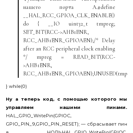
нашего порта A.#define
__HAL_RCC_GPIOA_CLK_ENABLE()
do { __IO uint32_t tmpreg;
SET_BIT(RCC->AHB1ENR,
RCC_AHB1ENR_GPIOAEN);/* Delay
after an RCC peripheral clock enabling
*/ mpreg = READ_BIT(RCC-
>AHB1ENR,
RCC_AHB1ENR_GPIOAEN);UNUSED(tmpreg
} while(0)
Ну а теперь код, с помощью которого мы
управляем нашими пинами.
HAL_GPIO_WritePin(GPIOC,
GPIO_PIN_9,GPIO_PIN_RESET); — сбрасывает пин
в НОЛЬHAL_GPIO_WritePin(GPIOC,