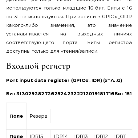
используются только младшие 16 бит. Биты с 16
по 31 не используются. При записи в GPIOx_ODR
какого-либо значения, это значение
устанавливается на выходных линиях
соответствующего порта. Биты регистра
доступны только для чтения/записи.
Входной регистр
Port input data register (GPIOx_IDR) (x=A..G)
Бит
31
30
29
28
27
26
25
24
23
22
21
20
19
18
17
16
Бит
15
14
Поле
Резерв
Поле
IDR15
IDR14
IDR13
IDR12
IDR11
I