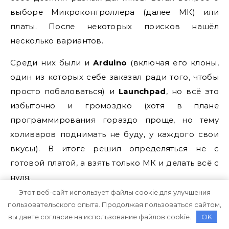
выборе Микроконтроллера (далее МК) или
платы. После некоторых поисков нашёл
несколько вариантов.
Среди них были и
Arduino
(включая его клоны,
один из которых себе заказал ради того, чтобы
просто побаловаться) и
Launchpad
, но всё это
избыточно и громоздко (хотя в плане
программирования гораздо проще, но тему
холиваров поднимать не буду, у каждого свои
вкусы). В итоге решил определяться не с
готовой платой, а взять только МК и делать всё с
нуля.
Этот веб-сайт использует файлы cookie для улучшения
В итоге выбирал между
Atmel ATtiny
пользовательского опыта. Продолжая пользоваться сайтом,
(2313),
Atmel ATmega
(решил
вы даете согласие на использование файлов cookie.
OK