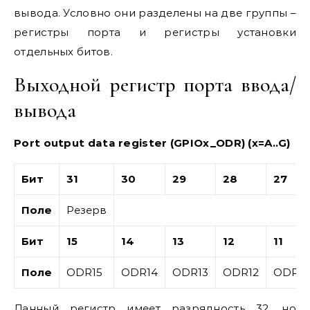
вывода. Условно они разделены на две группы –
регистры порта и регистры установки
отдельных битов.
Выходной регистр порта ввода/
вывода
Port output data register (GPIOx_ODR) (x=A..G)
Бит
31
30
29
28
27
Поле
Резерв
Бит
15
14
13
12
11
Поле
ODR15
ODR14
ODR13
ODR12
ODR11
Данный регистр имеет разрядность 32, но