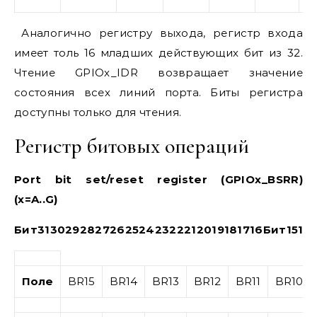
Аналогично регистру выхода, регистр входа
имеет толь 16 младших действующих бит из 32.
Чтение GPIOx_IDR возвращает значение
состояния всех линий порта. Биты регистра
доступны только для чтения.
Регистр битовых операций
Port bit set/reset register (GPIOx_BSRR)
(x=A..G)
Бит
31
30
29
28
27
26
25
24
23
22
21
20
19
18
17
16
Бит
15
14
Поле
BR15
BR14
BR13
BR12
BR11
BR10