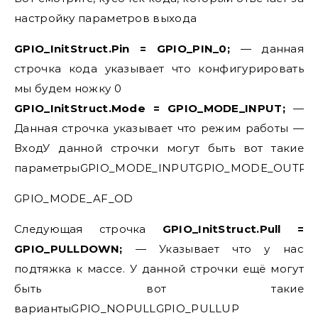
настройку параметров выхода
GPIO_InitStruct.Pin = GPIO_PIN_0;
— данная
строчка кода указывает что конфигурировать
мы будем ножку 0
GPIO_InitStruct.Mode = GPIO_MODE_INPUT;
—
Данная строчка указывает что режим работы —
ВходУ данной строчки могут быть вот такие
параметрыGPIO_MODE_INPUTGPIO_MODE_OUTPU
GPIO_MODE_AF_OD
Следующая строчка
GPIO_InitStruct.Pull =
GPIO_PULLDOWN;
— Указывает что у нас
подтяжка к массе. У данной строчки ещё могут
быть вот такие
вариантыGPIO_NOPULLGPIO_PULLUP