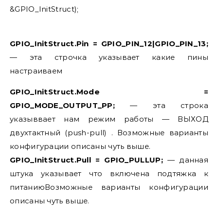
&GPIO_InitStruct);
GPIO_InitStruct.Pin = GPIO_PIN_12|GPIO_PIN_13;
— эта строчка указывает какие пины
настраиваем
GPIO_InitStruct.Mode =
GPIO_MODE_OUTPUT_PP;
— эта строка
указыввает нам режим работы — ВЫХОД
двухтактный (push-pull) . Возможные варианты
конфигурации описаны чуть выше.
GPIO_InitStruct.Pull = GPIO_PULLUP;
— данная
штука указывает что включена подтяжка к
питаниюВозможные варианты конфигурации
описаны чуть выше.