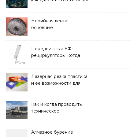
элементом дизайна
Норийная лента:
основные
характеристики,
требования к прочности
и советы по выбору
Передвижные УФ-
рециркуляторы: когда
мобильность важнее
стационарной установки
Лазерная резка пластика
и ее возможности для
оформления интерьера
Как и когда проводить
техническое
обслуживание систем
кондиционирования
Алмазное бурение