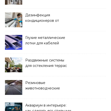
над стиральной машиной
Дезинфекция
кондиционеров от
бактерий и плесени
Глухие металлические
лотки для кабелей
Раздвижные системы
для остекления террас
Резиновые
животноводческие
плиты: зачем они нужны
и какие задачи помогают
решать
Аквариум в интерьере:
как сделать его стильным