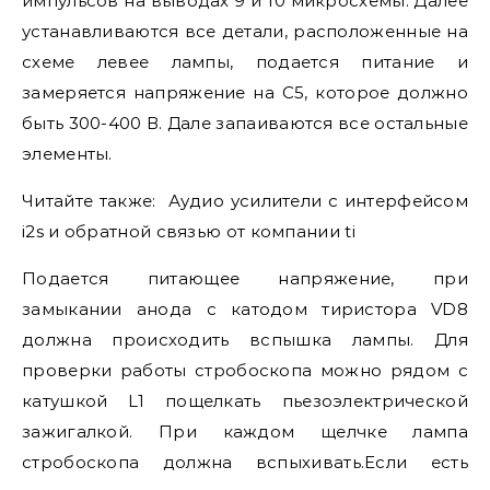
импульсов на выводах 9 и 10 микросхемы. Далее
устанавливаются все детали, расположенные на
схеме левее лампы, подается питание и
замеряется напряжение на С5, которое должно
быть 300-400 В. Дале запаиваются все остальные
элементы.
Читайте также:
Аудио усилители с интерфейсом
i2s и обратной связью от компании ti
Подается питающее напряжение, при
замыкании анода с катодом тиристора VD8
должна происходить вспышка лампы. Для
проверки работы стробоскопа можно рядом с
катушкой L1 пощелкать пьезоэлектрической
зажигалкой. При каждом щелчке лампа
стробоскопа должна вспыхивать.Если есть