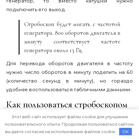
генератор, то вместо катушки нужно
подключить его выход.
Стробоскоп будет мигать с частотой
генератора. 800 оборотов двигателя в
минуту соответствует частоте
генератора около 13 Гц.
Для перевода оборотов двигателя в частоту
нужно число оборотов в минуту поделить на 60
(количество секунд в минуту), но гораздо
удобнее воспользоваться табличными данными.
Как пользоваться стробоскопом
Этот веб-сайт использует файлы cookie для улучшения
Для запуска стробоскопа в работу нужно при
пользовательского опыта. Продолжая пользоваться сайтом,
отключенном двигателе автомобиля продеть в
вы даете согласие на использование файлов cookie.
OK
кольцо индуктивного датчика стробоскопа