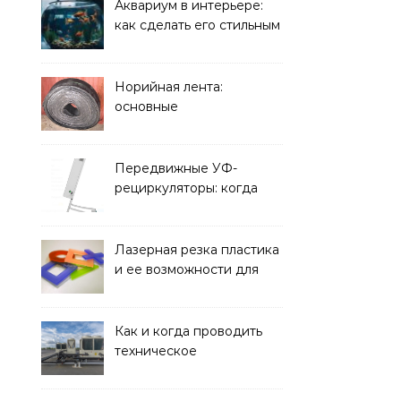
решать
Аквариум в интерьере:
как сделать его стильным
элементом дизайна
Норийная лента:
основные
характеристики,
требования к прочности
и советы по выбору
Передвижные УФ-
рециркуляторы: когда
мобильность важнее
стационарной установки
Лазерная резка пластика
и ее возможности для
оформления интерьера
Как и когда проводить
техническое
обслуживание систем
кондиционирования