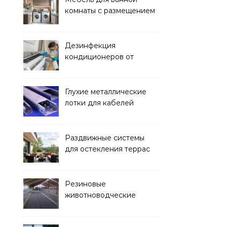
комнаты с размещением
над стиральной машиной
Дезинфекция
кондиционеров от
бактерий и плесени
Глухие металлические
лотки для кабелей
Раздвижные системы
для остекления террас
Резиновые
животноводческие
плиты: зачем они нужны
и какие задачи помогают