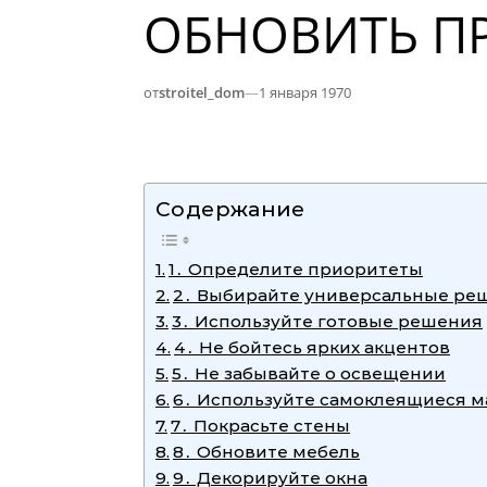
ОБНОВИТЬ П
от
stroitel_dom
—
1 января 1970
Содержание
1․ Определите приоритеты
2․ Выбирайте универсальные ре
3․ Используйте готовые решения
4․ Не бойтесь ярких акцентов
5․ Не забывайте о освещении
6․ Используйте самоклеящиеся 
7․ Покрасьте стены
8․ Обновите мебель
9․ Декорируйте окна