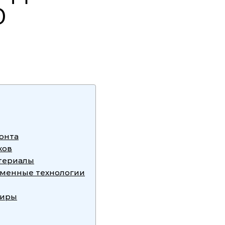
О
онта
ков
атериалы
ременные технологии
тиры