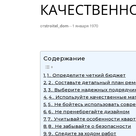
КАЧЕСТВЕНН
от
stroitel_dom
—
1 января 1970
Содержание
1․ Определите четкий бюджет
2․ Составьте детальный план рем
3․ Выберите надежных подрядчи
4․ Используйте качественные м
5․ Не бойтесь использовать сов
6․ Не пренебрегайте дизайном
7․ Учитывайте особенности квар
8․ Не забывайте о безопасности
9․ Следите за ходом работ