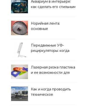
решать
Аквариум в интерьере:
как сделать его стильным
элементом дизайна
Норийная лента:
основные
характеристики,
требования к прочности
и советы по выбору
Передвижные УФ-
рециркуляторы: когда
мобильность важнее
стационарной установки
Лазерная резка пластика
и ее возможности для
оформления интерьера
Как и когда проводить
техническое
обслуживание систем
кондиционирования