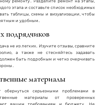
ному ремонту․ Разделите ремонт на этапы,
дого этапа и составьте список необходимых
вать таблицы, схемы и визуализации, чтобы
нятным и удобным․
х подрядчиков
ача не из легких․ Изучите отзывы, сравните
фолио, а также не стесняйтесь задавать
должен быть подробным и четко очерчивать
ороны․
ственные материалы
т обернуться серьезными проблемами в
ственные материалы от проверенных
чают вашим требованиям и бюджету․ Не