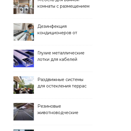
комнаты с размещением
над стиральной машиной
Дезинфекция
кондиционеров от
бактерий и плесени
Глухие металлические
лотки для кабелей
Раздвижные системы
для остекления террас
Резиновые
животноводческие
плиты: зачем они нужны
и какие задачи помогают