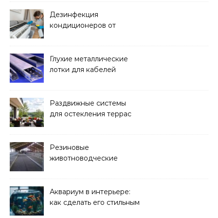
Дезинфекция
кондиционеров от
бактерий и плесени
Глухие металлические
лотки для кабелей
Раздвижные системы
для остекления террас
Резиновые
животноводческие
плиты: зачем они нужны
и какие задачи помогают
решать
Аквариум в интерьере:
как сделать его стильным
элементом дизайна