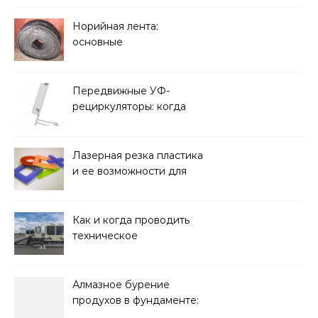
Норийная лента:
основные
характеристики,
требования к прочности
и советы по выбору
Передвижные УФ-
рециркуляторы: когда
мобильность важнее
стационарной установки
Лазерная резка пластика
и ее возможности для
оформления интерьера
Как и когда проводить
техническое
обслуживание систем
кондиционирования
Алмазное бурение
продухов в фундаменте:
зачем нужны отдушины и