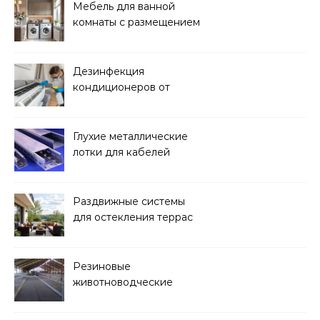
Мебель для ванной
комнаты с размещением
над стиральной машиной
Дезинфекция
кондиционеров от
бактерий и плесени
Глухие металлические
лотки для кабелей
Раздвижные системы
для остекления террас
Резиновые
животноводческие
плиты: зачем они нужны
и какие задачи помогают