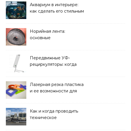
решать
Аквариум в интерьере:
как сделать его стильным
элементом дизайна
Норийная лента:
основные
характеристики,
требования к прочности
и советы по выбору
Передвижные УФ-
рециркуляторы: когда
мобильность важнее
стационарной установки
Лазерная резка пластика
и ее возможности для
оформления интерьера
Как и когда проводить
техническое
обслуживание систем
кондиционирования