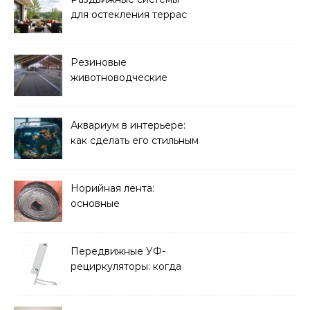
для остекления террас
Резиновые
животноводческие
плиты: зачем они нужны
и какие задачи помогают
решать
Аквариум в интерьере:
как сделать его стильным
элементом дизайна
Норийная лента:
основные
характеристики,
требования к прочности
и советы по выбору
Передвижные УФ-
рециркуляторы: когда
мобильность важнее
стационарной установки