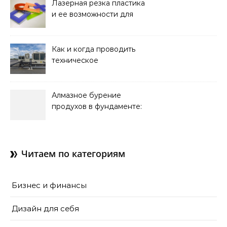
Лазерная резка пластика
и ее возможности для
оформления интерьера
Как и когда проводить
техническое
обслуживание систем
кондиционирования
Алмазное бурение
продухов в фундаменте:
зачем нужны отдушины и
как их делают в готовом
доме
Читаем по категориям
Бизнес и финансы
Дизайн для себя