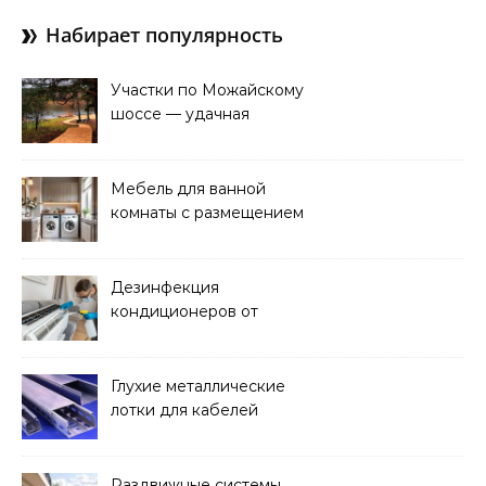
Набирает популярность
Участки по Можайскому
шоссе — удачная
покупка для проживания
Мебель для ванной
комнаты с размещением
над стиральной машиной
Дезинфекция
кондиционеров от
бактерий и плесени
Глухие металлические
лотки для кабелей
Раздвижные системы