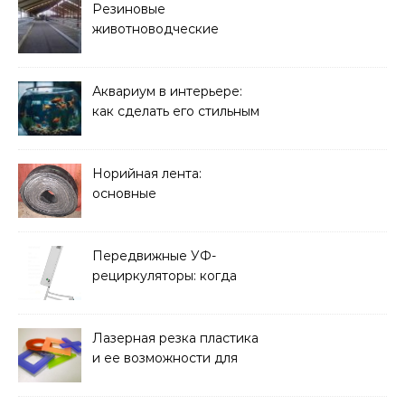
Резиновые
животноводческие
плиты: зачем они нужны
и какие задачи помогают
решать
Аквариум в интерьере:
как сделать его стильным
элементом дизайна
Норийная лента:
основные
характеристики,
требования к прочности
и советы по выбору
Передвижные УФ-
рециркуляторы: когда
мобильность важнее
стационарной установки
Лазерная резка пластика
и ее возможности для
оформления интерьера