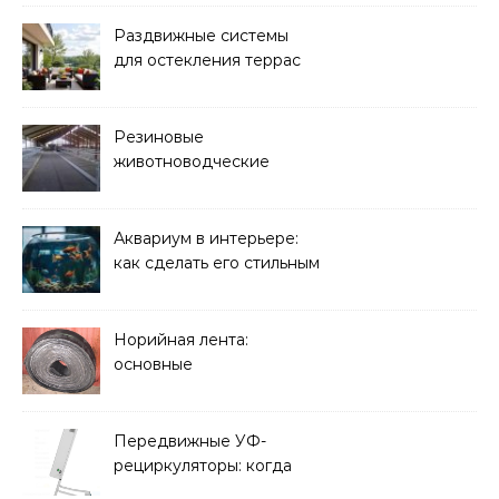
Раздвижные системы
для остекления террас
Резиновые
животноводческие
плиты: зачем они нужны
и какие задачи помогают
решать
Аквариум в интерьере:
как сделать его стильным
элементом дизайна
Норийная лента:
основные
характеристики,
требования к прочности
и советы по выбору
Передвижные УФ-
рециркуляторы: когда
мобильность важнее