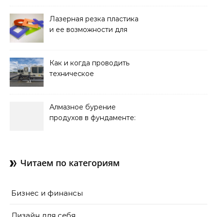
стационарной установки
Лазерная резка пластика
и ее возможности для
оформления интерьера
Как и когда проводить
техническое
обслуживание систем
кондиционирования
Алмазное бурение
продухов в фундаменте:
зачем нужны отдушины и
как их делают в готовом
доме
Читаем по категориям
Бизнес и финансы
Дизайн для себя