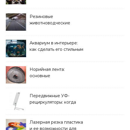
Резиновые
животноводческие
плиты: зачем они нужны
и какие задачи помогают
решать
Аквариум в интерьере:
как сделать его стильным
элементом дизайна
Норийная лента:
основные
характеристики,
требования к прочности
и советы по выбору
Передвижные УФ-
рециркуляторы: когда
мобильность важнее
стационарной установки
Лазерная резка пластика
и ее возможности для