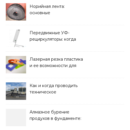
Норийная лента:
основные
характеристики,
требования к прочности
и советы по выбору
Передвижные УФ-
рециркуляторы: когда
мобильность важнее
стационарной установки
Лазерная резка пластика
и ее возможности для
оформления интерьера
Как и когда проводить
техническое
обслуживание систем
кондиционирования
Алмазное бурение
продухов в фундаменте:
зачем нужны отдушины и