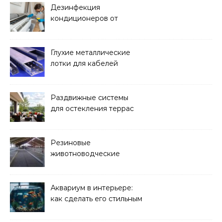
Дезинфекция
кондиционеров от
бактерий и плесени
Глухие металлические
лотки для кабелей
Раздвижные системы
для остекления террас
Резиновые
животноводческие
плиты: зачем они нужны
и какие задачи помогают
решать
Аквариум в интерьере:
как сделать его стильным
элементом дизайна