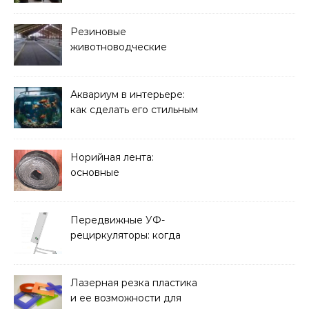
Резиновые
животноводческие
плиты: зачем они нужны
и какие задачи помогают
решать
Аквариум в интерьере:
как сделать его стильным
элементом дизайна
Норийная лента:
основные
характеристики,
требования к прочности
и советы по выбору
Передвижные УФ-
рециркуляторы: когда
мобильность важнее
стационарной установки
Лазерная резка пластика
и ее возможности для