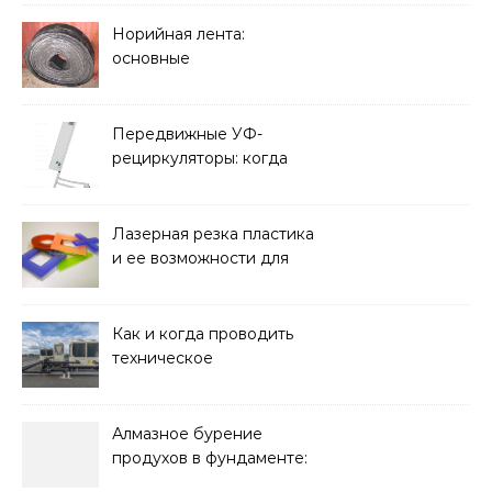
Норийная лента:
основные
характеристики,
требования к прочности
и советы по выбору
Передвижные УФ-
рециркуляторы: когда
мобильность важнее
стационарной установки
Лазерная резка пластика
и ее возможности для
оформления интерьера
Как и когда проводить
техническое
обслуживание систем
кондиционирования
Алмазное бурение
продухов в фундаменте:
зачем нужны отдушины и