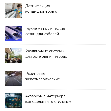
Дезинфекция
кондиционеров от
бактерий и плесени
Глухие металлические
лотки для кабелей
Раздвижные системы
для остекления террас
Резиновые
животноводческие
плиты: зачем они нужны
и какие задачи помогают
решать
Аквариум в интерьере:
как сделать его стильным
элементом дизайна