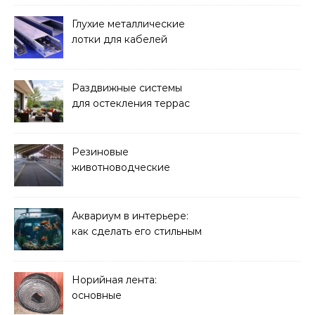
Глухие металлические
лотки для кабелей
Раздвижные системы
для остекления террас
Резиновые
животноводческие
плиты: зачем они нужны
и какие задачи помогают
решать
Аквариум в интерьере:
как сделать его стильным
элементом дизайна
Норийная лента:
основные
характеристики,