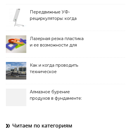
требования к прочности
и советы по выбору
Передвижные УФ-
рециркуляторы: когда
мобильность важнее
стационарной установки
Лазерная резка пластика
и ее возможности для
оформления интерьера
Как и когда проводить
техническое
обслуживание систем
кондиционирования
Алмазное бурение
продухов в фундаменте:
зачем нужны отдушины и
как их делают в готовом
доме
Читаем по категориям