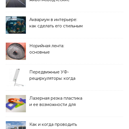
плиты: зачем они нужны
и какие задачи помогают
решать
Аквариум в интерьере:
как сделать его стильным
элементом дизайна
Норийная лента:
основные
характеристики,
требования к прочности
и советы по выбору
Передвижные УФ-
рециркуляторы: когда
мобильность важнее
стационарной установки
Лазерная резка пластика
и ее возможности для
оформления интерьера
Как и когда проводить