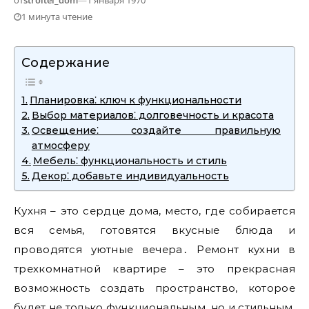
от
stroitel_dom
—
1 января 1970
1 минута чтение
Содержание
Планировка⁚ ключ к функциональности
Выбор материалов⁚ долговечность и красота
Освещение⁚ создайте правильную
атмосферу
Мебель⁚ функциональность и стиль
Декор⁚ добавьте индивидуальность
Кухня – это сердце дома‚ место‚ где собирается
вся семья‚ готовятся вкусные блюда и
проводятся уютные вечера․ Ремонт кухни в
трехкомнатной квартире – это прекрасная
возможность создать пространство‚ которое
будет не только функциональным‚ но и стильным‚