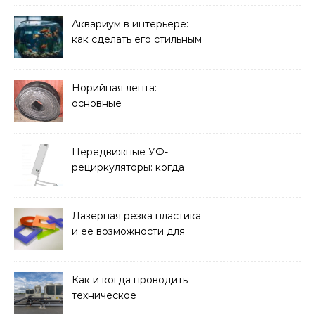
и какие задачи помогают
решать
Аквариум в интерьере:
как сделать его стильным
элементом дизайна
Норийная лента:
основные
характеристики,
требования к прочности
и советы по выбору
Передвижные УФ-
рециркуляторы: когда
мобильность важнее
стационарной установки
Лазерная резка пластика
и ее возможности для
оформления интерьера
Как и когда проводить
техническое
обслуживание систем