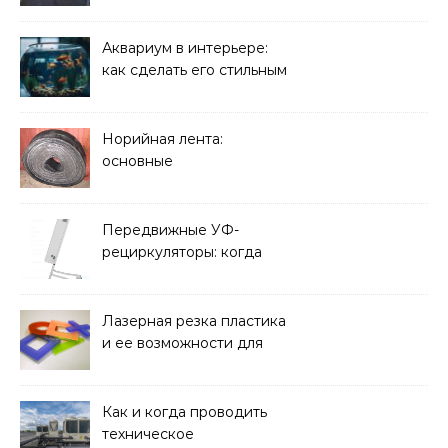
плиты: зачем они нужны
и какие задачи помогают
решать
Аквариум в интерьере:
как сделать его стильным
элементом дизайна
Норийная лента:
основные
характеристики,
требования к прочности
и советы по выбору
Передвижные УФ-
рециркуляторы: когда
мобильность важнее
стационарной установки
Лазерная резка пластика
и ее возможности для
оформления интерьера
Как и когда проводить
техническое