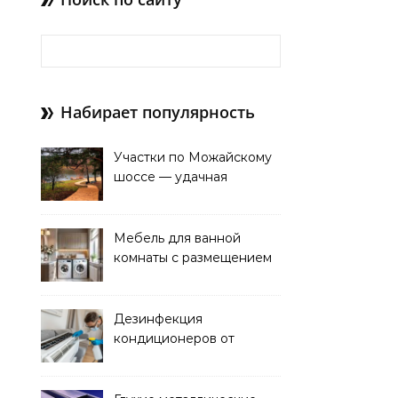
Найти:
Набирает популярность
Участки по Можайскому
шоссе — удачная
покупка для проживания
Мебель для ванной
комнаты с размещением
над стиральной машиной
Дезинфекция
кондиционеров от
бактерий и плесени