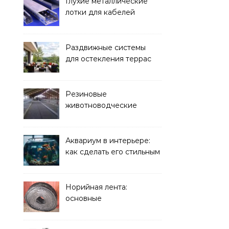
Глухие металлические
лотки для кабелей
Раздвижные системы
для остекления террас
Резиновые
животноводческие
плиты: зачем они нужны
и какие задачи помогают
решать
Аквариум в интерьере:
как сделать его стильным
элементом дизайна
Норийная лента:
основные
характеристики,
требования к прочности