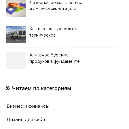
Лазерная резка пластика
и ее возможности для
оформления интерьера
Как и когда проводить
техническое
обслуживание систем
кондиционирования
Алмазное бурение
продухов в фундаменте:
зачем нужны отдушины и
как их делают в готовом
доме
Читаем по категориям
Бизнес и финансы
Дизайн для себя