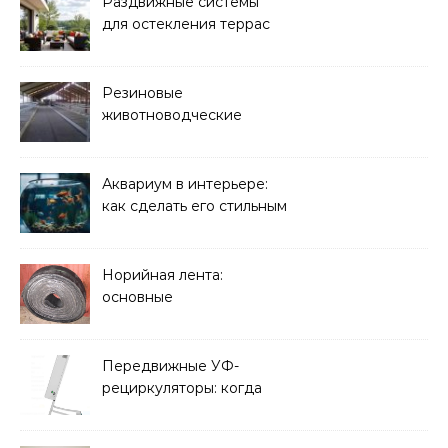
Раздвижные системы
для остекления террас
Резиновые
животноводческие
плиты: зачем они нужны
и какие задачи помогают
решать
Аквариум в интерьере:
как сделать его стильным
элементом дизайна
Норийная лента:
основные
характеристики,
требования к прочности
и советы по выбору
Передвижные УФ-
рециркуляторы: когда
мобильность важнее
стационарной установки