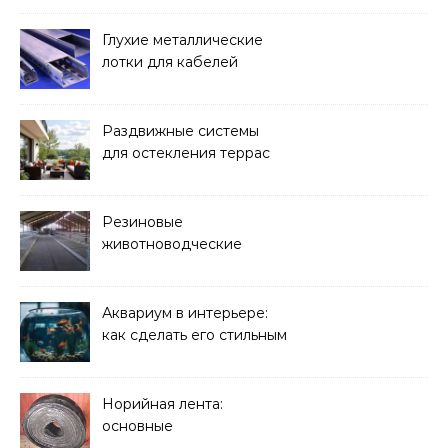
Глухие металлические
лотки для кабелей
Раздвижные системы
для остекления террас
Резиновые
животноводческие
плиты: зачем они нужны
и какие задачи помогают
решать
Аквариум в интерьере:
как сделать его стильным
элементом дизайна
Норийная лента:
основные
характеристики,