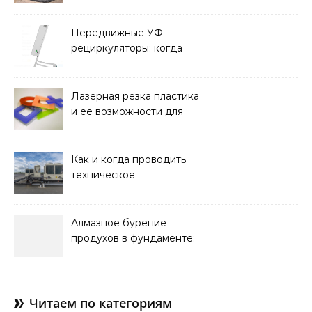
требования к прочности
и советы по выбору
Передвижные УФ-
рециркуляторы: когда
мобильность важнее
стационарной установки
Лазерная резка пластика
и ее возможности для
оформления интерьера
Как и когда проводить
техническое
обслуживание систем
кондиционирования
Алмазное бурение
продухов в фундаменте:
зачем нужны отдушины и
как их делают в готовом
доме
Читаем по категориям