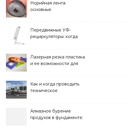
Норийная лента:
основные
характеристики,
требования к прочности
и советы по выбору
Передвижные УФ-
рециркуляторы: когда
мобильность важнее
стационарной установки
Лазерная резка пластика
и ее возможности для
оформления интерьера
Как и когда проводить
техническое
обслуживание систем
кондиционирования
Алмазное бурение
продухов в фундаменте:
зачем нужны отдушины и
как их делают в готовом