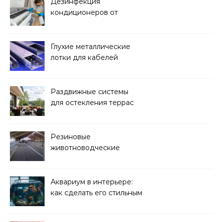
Дезинфекция
кондиционеров от
бактерий и плесени
Глухие металлические
лотки для кабелей
Раздвижные системы
для остекления террас
Резиновые
животноводческие
плиты: зачем они нужны
и какие задачи помогают
решать
Аквариум в интерьере:
как сделать его стильным
элементом дизайна