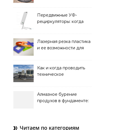
характеристики,
требования к прочности
и советы по выбору
Передвижные УФ-
рециркуляторы: когда
мобильность важнее
стационарной установки
Лазерная резка пластика
и ее возможности для
оформления интерьера
Как и когда проводить
техническое
обслуживание систем
кондиционирования
Алмазное бурение
продухов в фундаменте:
зачем нужны отдушины и
как их делают в готовом
доме
Читаем по категориям