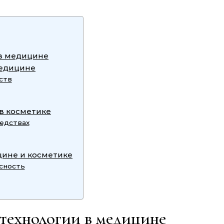
в медицине
медицине
ств
в косметике
едствах
цине и косметике
сность
ехнологии в медицине