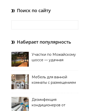
Поиск по сайту
Найти:
Набирает популярность
Участки по Можайскому
шоссе — удачная
покупка для проживания
Мебель для ванной
комнаты с размещением
над стиральной машиной
Дезинфекция
кондиционеров от
бактерий и плесени