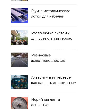
Глухие металлические
лотки для кабелей
Раздвижные системы
для остекления террас
Резиновые
животноводческие
плиты: зачем они нужны
и какие задачи помогают
решать
Аквариум в интерьере:
как сделать его стильным
элементом дизайна
Норийная лента:
основные