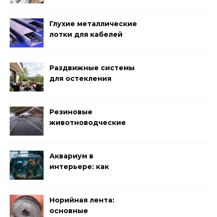
бактерий и плесени
Глухие металлические
лотки для кабелей
Раздвижные системы
для остекления
террас
Резиновые
животноводческие
плиты: зачем они
нужны и какие задачи
помогают решать
Аквариум в
интерьере: как
сделать его стильным
элементом дизайна
Норийная лента:
основные