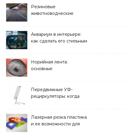
Резиновые
животноводческие
плиты: зачем они нужны
и какие задачи помогают
решать
Аквариум в интерьере:
как сделать его стильным
элементом дизайна
Норийная лента:
основные
характеристики,
требования к прочности
и советы по выбору
Передвижные УФ-
рециркуляторы: когда
мобильность важнее
стационарной установки
Лазерная резка пластика
и ее возможности для
оформления интерьера